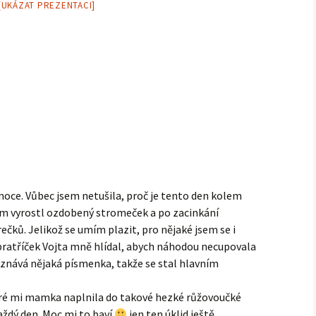
[UKÁZAT PREZENTACI]
ánoce. Vůbec jsem netušila, proč je tento den kolem
nám vyrostl ozdobený stromeček a po zacinkání
čků. Jelikož se umím plazit, pro nějaké jsem se i
ratříček Vojta mně hlídal, abych náhodou necupovala
oznává nějaká písmenka, takže se stal hlavním
eré mi mamka naplnila do takové hezké růžovoučké
aždý den. Moc mi to baví
jen ten úklid ještě