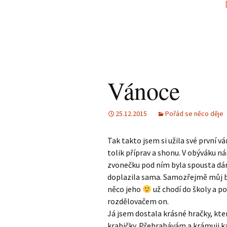
Vánoce
25.12.2015
Pořád se něco děje
Tak takto jsem si užila své první v
tolik příprav a shonu. V obýváku 
zvonečku pod ním byla spousta dáre
doplazila sama. Samozřejmě můj b
něco jeho
už chodí do školy a p
rozdělovačem on.
Já jsem dostala krásné hračky, kt
krabičky. Přehrabávám a krámuji k