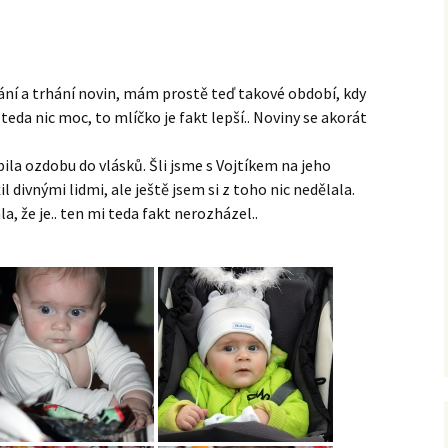
ní a trhání novin, mám prostě teď takové období, kdy
 teda nic moc, to mlíčko je fakt lepší.. Noviny se akorát
la ozdobu do vlásků. Šli jsme s Vojtíkem na jeho
 divnými lidmi, ale ještě jsem si z toho nic nedělala.
, že je.. ten mi teda fakt nerozházel..