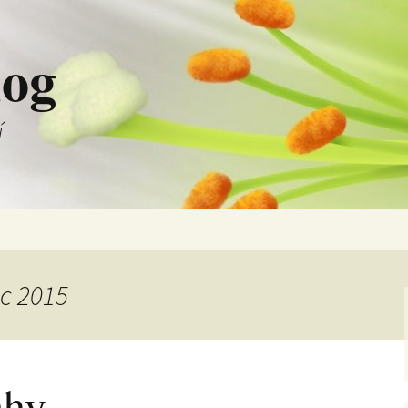
log
í
ec 2015
ahy