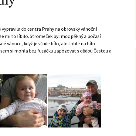
vypravila do centra Prahy na obrovský vánoční
e mi to líbilo. Stromeček byl moc pěkný a počasí
sné vánoce, když je všude bílo, ale tohle na bílo
 jsem si mohla bez fusáčku zapózovat s dědou Čestou a