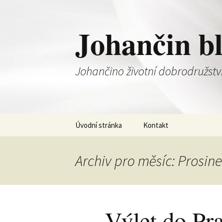
Johančin b
Johančino životní dobrodružstv
Přejít
Úvodní stránka
Kontakt
k
obsahu
webu
Archiv pro měsíc: Prosin
Výlet do Pr