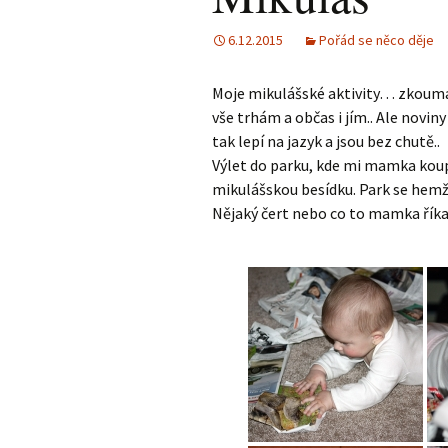
6.12.2015
Pořád se něco děje
Moje mikulášské aktivity… zkoumá
vše trhám a občas i jím.. Ale noviny
tak lepí na jazyk a jsou bez chutě..
Výlet do parku, kde mi mamka koupi
mikulášskou besídku. Park se hemžil
Nějaký čert nebo co to mamka říkala