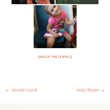
[UKÁZAT PREZENTACI]
Navigace
←
Jánské Lázně
Velký Meder
→
pro